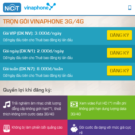
TRỌN GÓI VINAPHONE 3G/4G
Gói VIP (DK NV): 3.000đ/ngày
ĐĂNG KÝ
0đ/ngày đầu tiên cho Thuê bao đăng ký lần đầu
Gói ngày (DK N1): 2.000đ/ngày
ĐĂNG KÝ
0đ/ngày đầu tiên cho Thuê bao đăng ký lần đầu
Gói tuần (DK N7): 8.000đ/tuần
ĐĂNG KÝ
0đ/ngày đầu tiên cho Thuê bao đăng ký lần đầu
Quyền lợi khi đăng ký:
Trải nghiệm âm nhạc chất lượng
Xem video Full HD (*) miễn phí
đẳng cấp không giới hạn(*), thoả
không giới hạn dung lượng data
thích không tính cước data 3G/4G
3G/4G
Không bị làm phiền bởi quảng cáo
Gói cước đa dạng với mức giá cực
rẻ