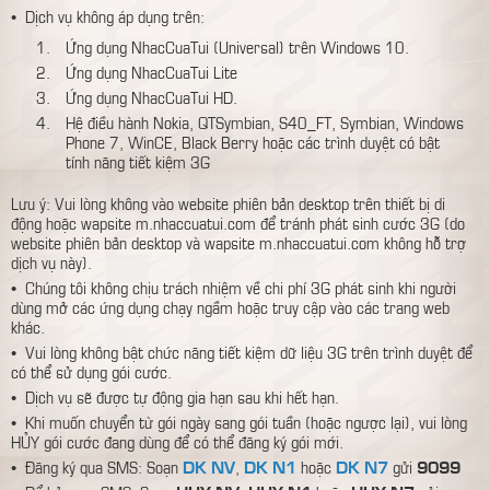
• Dịch vụ không áp dụng trên:
Ứng dụng NhacCuaTui (Universal) trên Windows 10.
Ứng dụng NhacCuaTui Lite
Ứng dụng NhacCuaTui HD.
Hệ điều hành Nokia, QTSymbian, S40_FT, Symbian, Windows
Phone 7, WinCE, Black Berry hoặc các trình duyệt có bật
tính năng tiết kiệm 3G
Lưu ý: Vui lòng không vào website phiên bản desktop trên thiết bị di
động hoặc wapsite m.nhaccuatui.com để tránh phát sinh cước 3G (do
website phiên bản desktop và wapsite m.nhaccuatui.com không hỗ trợ
dịch vụ này).
• Chúng tôi không chịu trách nhiệm về chi phí 3G phát sinh khi người
dùng mở các ứng dụng chạy ngầm hoặc truy cập vào các trang web
khác.
• Vui lòng không bật chức năng tiết kiệm dữ liệu 3G trên trình duyệt để
có thể sử dụng gói cước.
• Dịch vụ sẽ được tự động gia hạn sau khi hết hạn.
• Khi muốn chuyển từ gói ngày sang gói tuần (hoặc ngược lại), vui lòng
HỦY gói cước đang dùng để có thể đăng ký gói mới.
DK NV
DK N1
DK N7
9099
• Đăng ký qua SMS: Soạn
,
hoặc
gửi