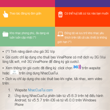
Thao tác đăng ký đơn giản
Có thể huỷ bất cứ lúc nào bạn muốn
Kho nhạc phong phú, đa dạng và
Đồng bộ và lưu trữ kho nhạc yêu
luôn luôn cập nhật (*)
thích trên tất cả các thiết bị không
giới hạn (*)
• (*) Tính năng dành cho gói 3G Vip
• Gói cước chỉ áp dụng cho thuê bao VinaPhone có mở dịch vụ 3G (Vui
lòng tắt wifi, mở 3G VinaPhone để đăng ký gói cước).
• Xem thông tin gói cước đã đăng ký: click chọn
trên wapsite
hoặc
trên ứng dụng NhacCuaTui.
• Dịch vụ chỉ áp dụng cho các thuê bao khi nghe, tải nhạc, xem video
trên:
Wapsite
NhacCuaTui.com
Ứng dụng NhacCuaTui phiên bản từ v5.6.3 trên hệ điều hành
Android, từ v5.5.7 trên iOS và từ v6.0.0 trên Windows
Phone